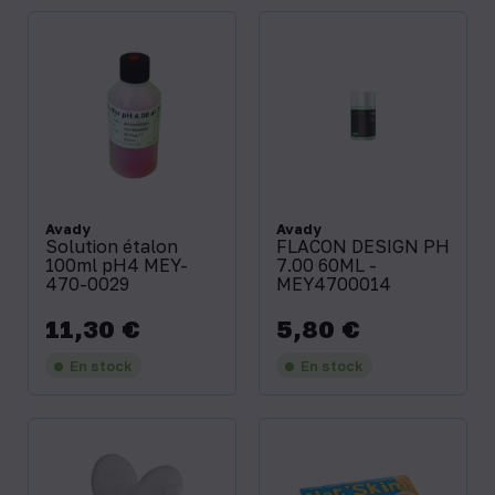
Avady
Avady
Solution étalon
FLACON DESIGN PH
100ml pH4 MEY-
7.00 60ML -
470-0029
MEY4700014
11,30 €
5,80 €
Prix
Prix
En stock
En stock