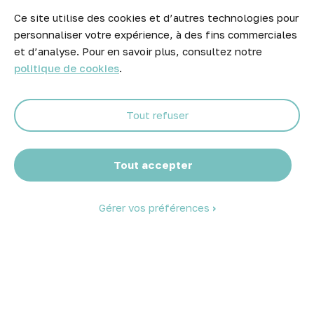
Ce site utilise des cookies et d’autres technologies pour
Newsletter
personnaliser votre expérience, à des fins commerciales
Ne manquez aucune opportunité ! Restez informé de nos meilleurs
et d’analyse. Pour en savoir plus, consultez notre
prix et nouveaux arrivages.
politique de cookies
.
Tout refuser
Abonnez-vous
Tout accepter
Gérer vos préférences
© 2026 Atelier Piscine - Tous droits réservés
Mentions légales
|
Conditions générales de vente
|
Politique de
confidentialité
|
Politique des cookies