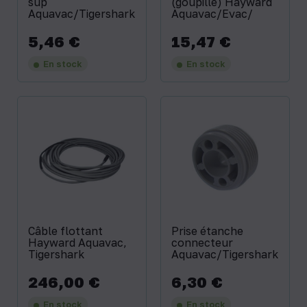
sup
(goupille) Hayward
Aquavac/Tigershark
Aquavac/Evac/
5,46 €
15,47 €
Prix
Prix
En stock
En stock
Câble flottant
Prise étanche
Hayward Aquavac,
connecteur
Tigershark
Aquavac/Tigershark
246,00 €
6,30 €
Prix
Prix
En stock
En stock