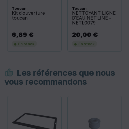
Toucan
Toucan
Kit d'ouverture
NETTOYANT LIGNE
toucan
D'EAU NET'LINE -
NETL0079
6,89 €
20,00 €
Prix
Prix
En stock
En stock
Les références que nous
vous recommandons