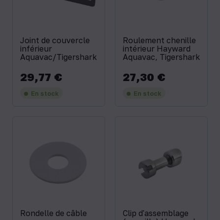
Joint de couvercle
Roulement chenille
inférieur
intérieur Hayward
Aquavac/Tigershark
Aquavac, Tigershark
29,77 €
27,30 €
Prix
Prix
En stock
En stock
Rondelle de câble
Clip d'assemblage