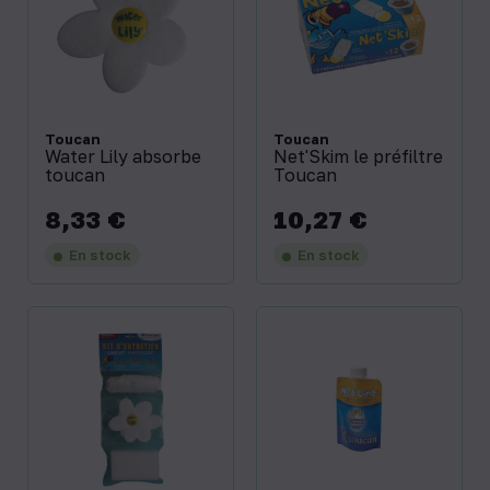
Toucan
Toucan
Water Lily absorbe
Net'Skim le préfiltre
toucan
Toucan
8,33 €
10,27 €
Prix
Prix
En stock
En stock