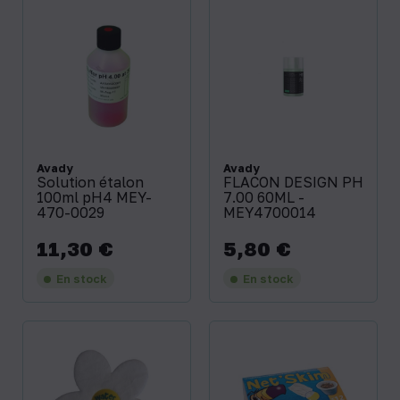
Avady
Avady
Solution étalon
FLACON DESIGN PH
100ml pH4 MEY-
7.00 60ML -
470-0029
MEY4700014
11,30 €
5,80 €
Prix
Prix
En stock
En stock