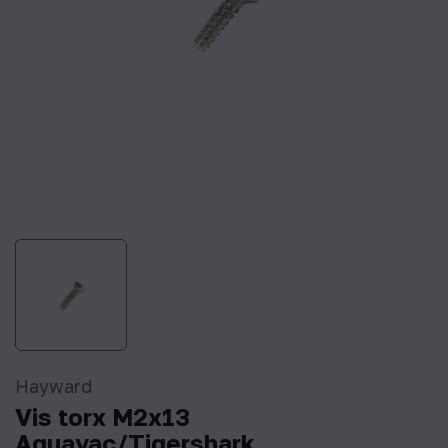
Hayward
Vis torx M2x13
Aquavac/Tigershark