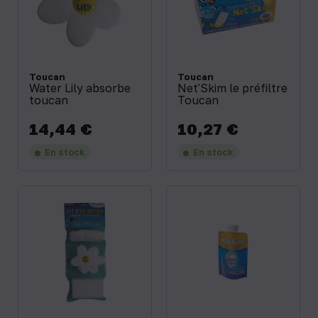
Toucan
Toucan
Water Lily absorbe
Net'Skim le préfiltre
toucan
Toucan
14,44 €
10,27 €
Prix
Prix
En stock
En stock