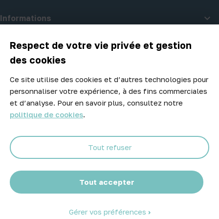

Informations

A propos d'Atelier Piscine
Respect de votre vie privée et gestion
des cookies
Ce site utilise des cookies et d’autres technologies pour
Newsletter
personnaliser votre expérience, à des fins commerciales
Ne manquez aucune opportunité ! Restez informé de nos meilleurs
et d’analyse. Pour en savoir plus, consultez notre
prix et nouveaux arrivages.
politique de cookies
.
Tout refuser
Abonnez-vous
Tout accepter
Gérer vos préférences
© 2026 Atelier Piscine - Tous droits réservés