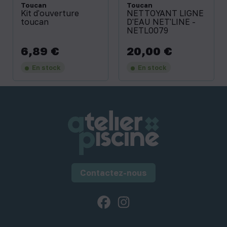
Toucan
Toucan
Kit d'ouverture
NETTOYANT LIGNE
toucan
D'EAU NET'LINE -
NETL0079
6,89 €
20,00 €
Prix
Prix
En stock
En stock
Contactez-nous
Facebook
Instagram