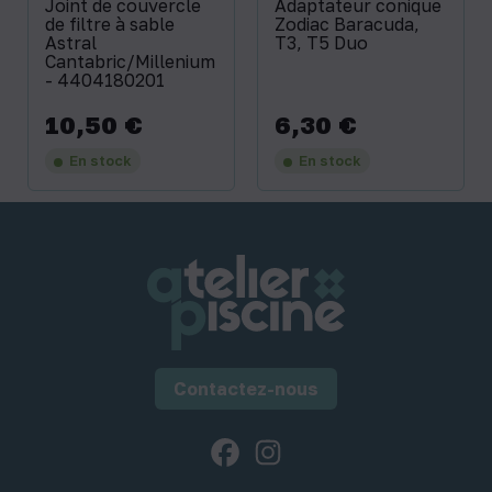
Joint de couvercle
Adaptateur conique
de filtre à sable
Zodiac Baracuda,
Astral
T3, T5 Duo
Cantabric/Millenium
- 4404180201
10,50 €
6,30 €
Prix
Prix
En stock
En stock
Contactez-nous
Facebook
Instagram