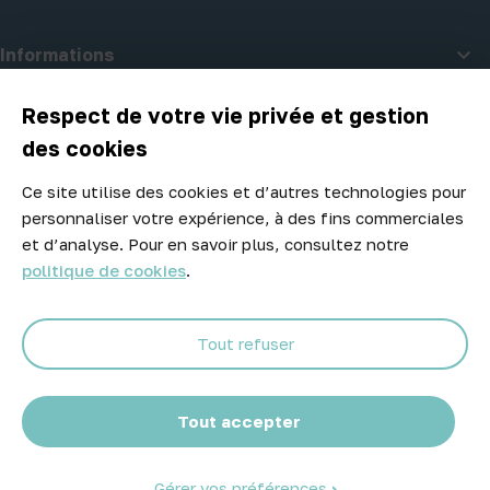

Informations

A propos d'Atelier Piscine
Respect de votre vie privée et gestion
des cookies
Ce site utilise des cookies et d’autres technologies pour
Newsletter
personnaliser votre expérience, à des fins commerciales
Ne manquez aucune opportunité ! Restez informé de nos meilleurs
et d’analyse. Pour en savoir plus, consultez notre
prix et nouveaux arrivages.
politique de cookies
.
Tout refuser
Abonnez-vous
Tout accepter
Gérer vos préférences
© 2026 Atelier Piscine - Tous droits réservés