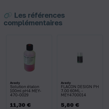
Les références
complémentaires
Avady
Avady
Solution étalon
FLACON DESIGN PH
100ml pH4 MEY-
7.00 60ML -
470-0029
MEY4700014
11,30 €
5,80 €
Prix
Prix