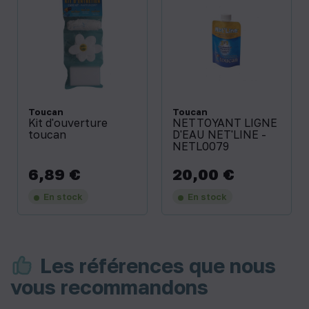
Toucan
Toucan
Kit d'ouverture
NETTOYANT LIGNE
toucan
D'EAU NET'LINE -
NETL0079
6,89 €
20,00 €
Prix
Prix
En stock
En stock
Les références que nous
vous recommandons