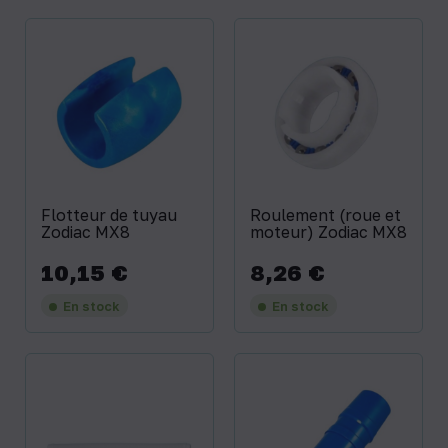
Flotteur de tuyau
Roulement (roue et
Zodiac MX8
moteur) Zodiac MX8
10,15 €
8,26 €
Prix
Prix
En stock
En stock