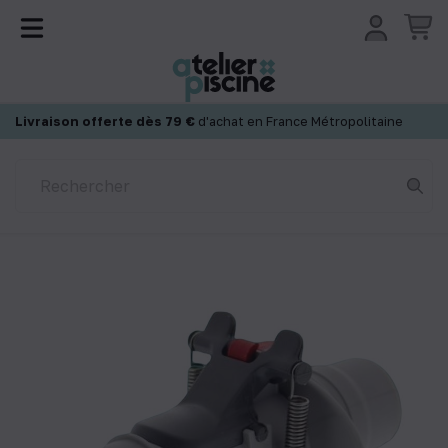
Panneau de gestion des cookies
Livraison offerte dès 79 €
d'achat en France Métropolitaine