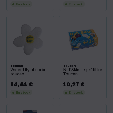
En stock
En stock
Toucan
Toucan
Water Lily absorbe
Net'Skim le préfiltre
toucan
Toucan
14,44 €
10,27 €
Prix
Prix
En stock
En stock