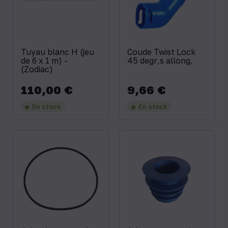
Tuyau blanc H (jeu
Coude Twist Lock
de 6 x 1 m) -
45 degr‚s allong‚
(Zodiac)
110,00 €
9,66 €
Prix
Prix
En stock
En stock