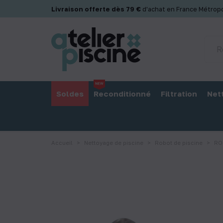
Panneau de gestion des cookies
Livraison offerte dès 79 €
d'achat en France Métropo
Soldes
Reconditionné
Filtration
Net
Accueil
Nettoyage de piscine
Robot de piscine
RO