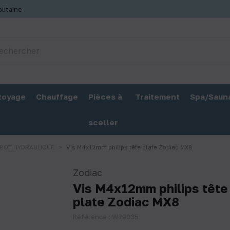
litaine
toyage
Chauffage
Pièces à
Traitement
Spa/Saun
sceller
BOT HYDRAULIQUE
Vis M4x12mm philips tête plate Zodiac MX8
Zodiac
Vis M4x12mm philips tête
plate Zodiac MX8
Référence : W79035