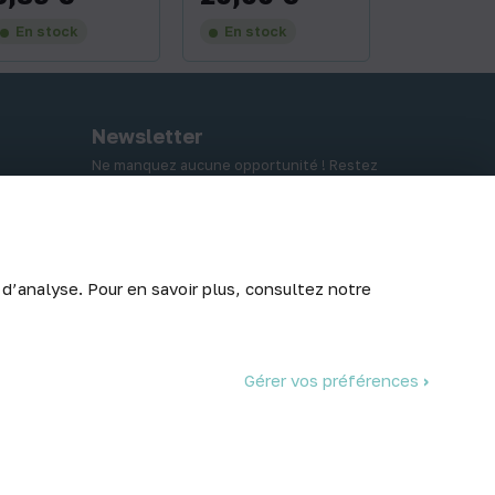
En stock
En stock
Newsletter
Ne manquez aucune opportunité ! Restez
informé de nos meilleurs prix et nouveaux
arrivages.
 d’analyse. Pour en savoir plus, consultez notre
Abonnez-vous
Gérer vos préférences