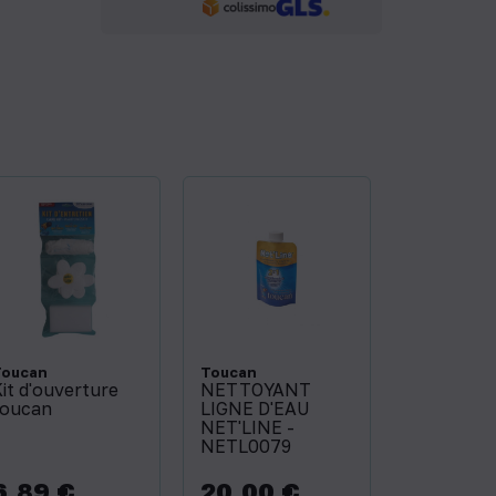
Toucan
Toucan
it d'ouverture
NETTOYANT
toucan
LIGNE D'EAU
NET'LINE -
NETL0079
6,89 €
20,00 €
rix
Prix