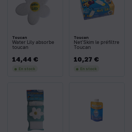
Toucan
Toucan
Water Lily absorbe
Net'Skim le préfiltre
toucan
Toucan
14,44 €
10,27 €
Prix
Prix
En stock
En stock