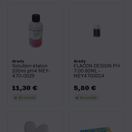
Avady
Avady
Solution étalon
FLACON DESIGN PH
100ml pH4 MEY-
7.00 60ML -
470-0029
MEY4700014
11,30 €
5,80 €
Prix
Prix
En stock
En stock