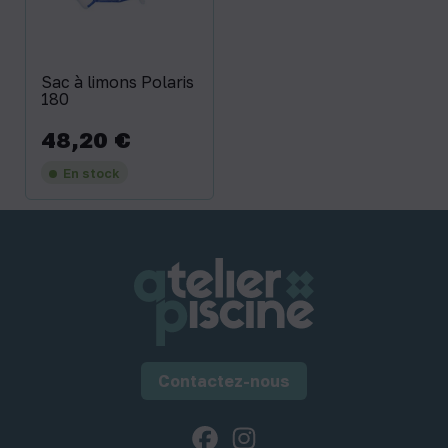
Sac à limons Polaris
180
48,20 €
Prix
En stock
Contactez-nous
Facebook
Instagram