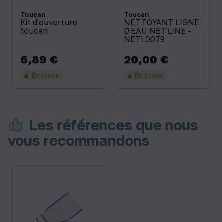
Toucan
Toucan
Kit d'ouverture
NETTOYANT LIGNE
toucan
D'EAU NET'LINE -
NETL0079
6,89 €
20,00 €
Prix
Prix
En stock
En stock
Les références que nous
vous recommandons