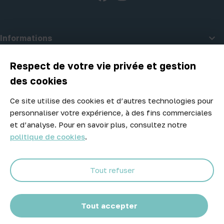

Informations

A propos d'Atelier Piscine
Respect de votre vie privée et gestion
des cookies
Ce site utilise des cookies et d’autres technologies pour
Newsletter
personnaliser votre expérience, à des fins commerciales
Ne manquez aucune opportunité ! Restez informé de nos meilleurs
et d’analyse. Pour en savoir plus, consultez notre
prix et nouveaux arrivages.
politique de cookies
.
Tout refuser
Abonnez-vous
Tout accepter