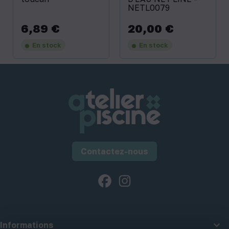
NETL0079
6,89 €
20,00 €
Prix
Prix
En stock
En stock
Contactez-nous
Facebook
Instagram

Informations