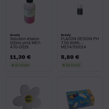
Avady
Avady
Solution étalon
FLACON DESIGN PH
100ml pH4 MEY-
7.00 60ML -
470-0029
MEY4700014
11,30 €
5,80 €
Prix
Prix
En stock
En stock