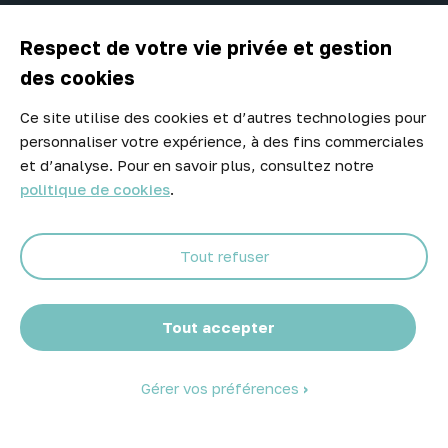

A propos d'Atelier Piscine
Respect de votre vie privée et gestion
des cookies
Ce site utilise des cookies et d’autres technologies pour
Newsletter
personnaliser votre expérience, à des fins commerciales
Ne manquez aucune opportunité ! Restez informé de nos meilleurs
et d’analyse. Pour en savoir plus, consultez notre
prix et nouveaux arrivages.
politique de cookies
.
Tout refuser
Abonnez-vous
Tout accepter
Gérer vos préférences
© 2026 Atelier Piscine - Tous droits réservés
Mentions légales
|
Conditions générales de vente
|
Politique de
confidentialité
|
Politique des cookies