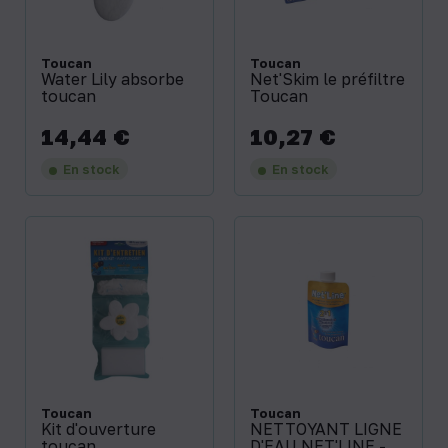
Toucan
Toucan
Water Lily absorbe
Net'Skim le préfiltre
toucan
Toucan
14,44 €
10,27 €
Prix
Prix
En stock
En stock
Toucan
Toucan
Kit d'ouverture
NETTOYANT LIGNE
toucan
D'EAU NET'LINE -