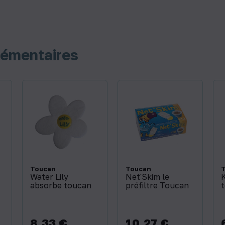
lémentaires
Toucan
Toucan
Water Lily
Net'Skim le
K
absorbe toucan
préfiltre Toucan
8,33 €
10,27 €
Prix
Prix
P