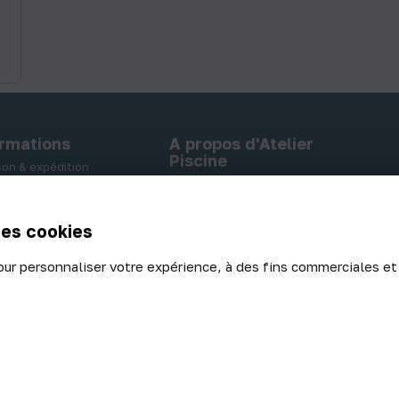
ormations
A propos d'Atelier
Piscine
ison & expédition
A propos
ent sécurisé
Nos locaux
rs - Echanges
des cookies
our personnaliser votre expérience, à des fins commerciales et
de confidentialité
|
Politique des cookies