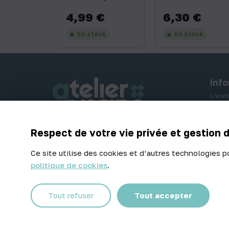
4,99 €
6,30 €
Prix
Prix
En stock
En stock
Inf
Livra
Paiem
Retou
Respect de votre vie privée et gestion 
Contactez-nous
Ce site utilise des cookies et d’autres technologies p
politique de cookies
.
Facebook
Instagram
Tout refuser
Tout accepter
© 2026 Atelier Piscine - Tous droits réservés
Mentions légales
|
Conditions générales de vente
|
Politique 