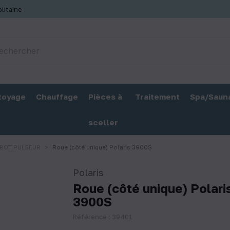
litaine
toyage
Chauffage
Pièces à
Traitement
Spa/Saun
sceller
BOT PULSEUR
Roue (côté unique) Polaris 3900S
Polaris
Roue (côté unique) Polari
3900S
Référence : 39401