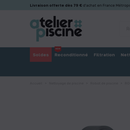
Panneau de gestion des cookies
Livraison offerte dès 79 €
d'achat en France Métropo
Soldes
Reconditionné
Filtration
Net
Accueil
Nettoyage de piscine
Robot de piscine
RO