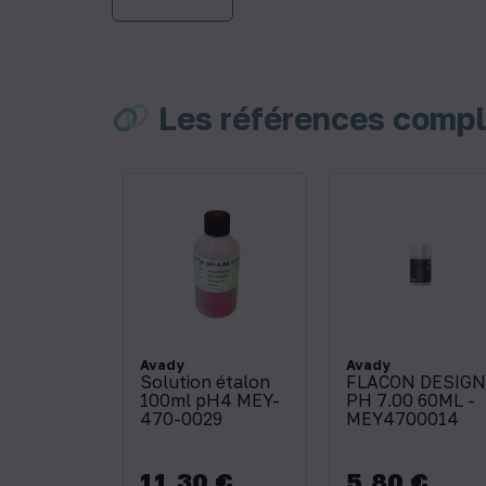
Les références comp
Avady
Avady
Solution étalon
FLACON DESIGN
100ml pH4 MEY-
PH 7.00 60ML -
470-0029
MEY4700014
11,30 €
5,80 €
Prix
Prix