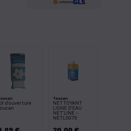
Toucan
Toucan
it d'ouverture
NETTOYANT
toucan
LIGNE D'EAU
NET'LINE -
NETL0079
6,89 €
20,00 €
rix
Prix