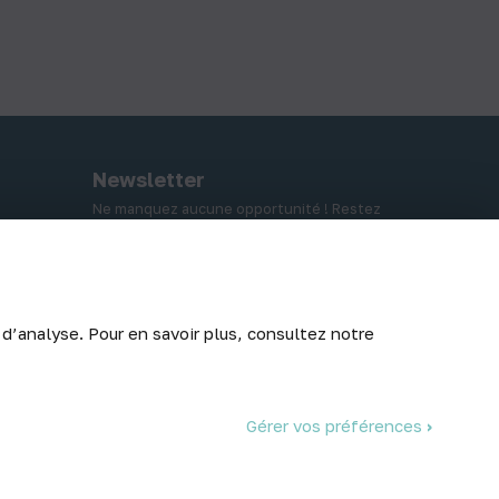
Newsletter
Ne manquez aucune opportunité ! Restez
informé de nos meilleurs prix et nouveaux
arrivages.
 d’analyse. Pour en savoir plus, consultez notre
Abonnez-vous
Gérer vos préférences