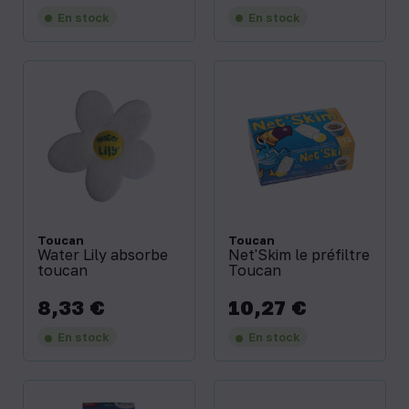
En stock
En stock
Toucan
Toucan
Water Lily absorbe
Net'Skim le préfiltre
toucan
Toucan
8,33 €
10,27 €
Prix
Prix
En stock
En stock