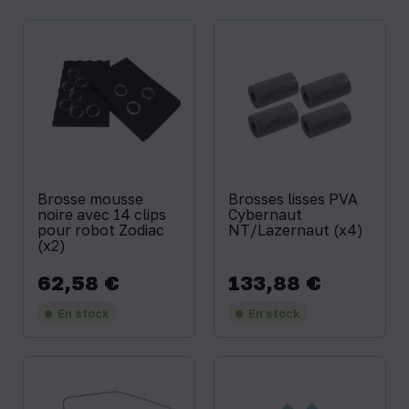
Brosse mousse
Brosses lisses PVA
noire avec 14 clips
Cybernaut
pour robot Zodiac
NT/Lazernaut (x4)
(x2)
62,58 €
133,88 €
Prix
Prix
En stock
En stock