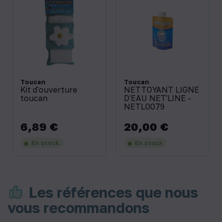
Toucan
Toucan
Kit d'ouverture
NETTOYANT LIGNE
toucan
D'EAU NET'LINE -
NETL0079
6,89 €
20,00 €
Prix
Prix
En stock
En stock
Les références que nous
vous recommandons