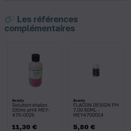
Les références
complémentaires
Avady
Avady
Solution étalon
FLACON DESIGN PH
100ml pH4 MEY-
7.00 60ML -
470-0029
MEY4700014
11,30 €
5,80 €
Prix
Prix