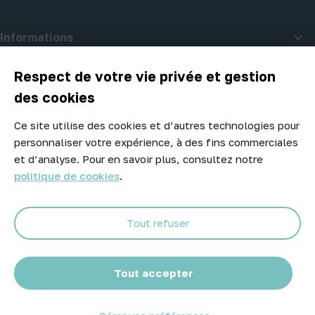

Informations

A propos d'Atelier Piscine
Respect de votre vie privée et gestion
des cookies
Ce site utilise des cookies et d’autres technologies pour
Newsletter
personnaliser votre expérience, à des fins commerciales
Ne manquez aucune opportunité ! Restez informé de nos meilleurs
et d’analyse. Pour en savoir plus, consultez notre
prix et nouveaux arrivages.
politique de cookies
.
Tout refuser
Abonnez-vous
Tout accepter