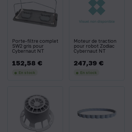
Porte-filtre complet
Moteur de traction
SW2 gris pour
pour robot Zodiac
Cybernaut NT
Cybernaut NT
152,58 €
247,39 €
Prix
Prix
En stock
En stock