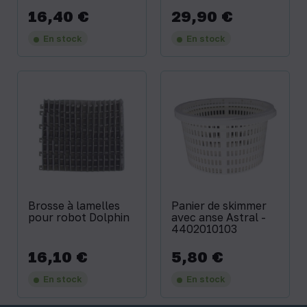
16,40 €
29,90 €
Prix
Prix
En stock
En stock
Brosse à lamelles
Panier de skimmer
pour robot Dolphin
avec anse Astral -
4402010103
16,10 €
5,80 €
Prix
Prix
En stock
En stock