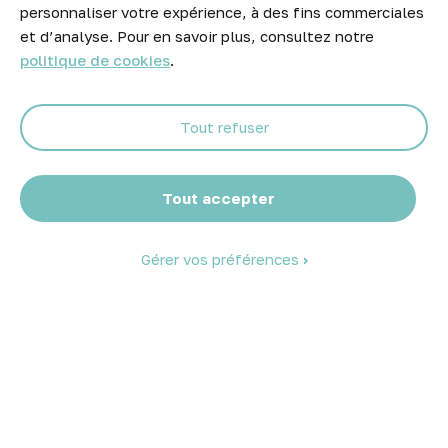
personnaliser votre expérience, à des fins commerciales
Ne manquez aucune opportunité ! Restez informé de nos meilleurs
et d’analyse. Pour en savoir plus, consultez notre
prix et nouveaux arrivages.
politique de cookies
.
Tout refuser
Abonnez-vous
Tout accepter
Gérer vos préférences
© 2026 Atelier Piscine - Tous droits réservés
Mentions légales
|
Conditions générales de vente
|
Politique de
confidentialité
|
Politique des cookies