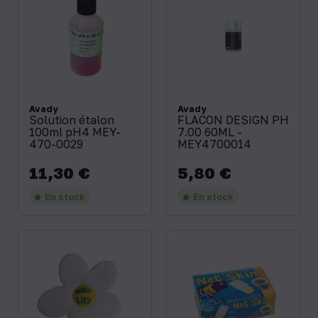
Avady
Avady
Solution étalon
FLACON DESIGN PH
100ml pH4 MEY-
7.00 60ML -
470-0029
MEY4700014
11,30 €
5,80 €
Prix
Prix
En stock
En stock