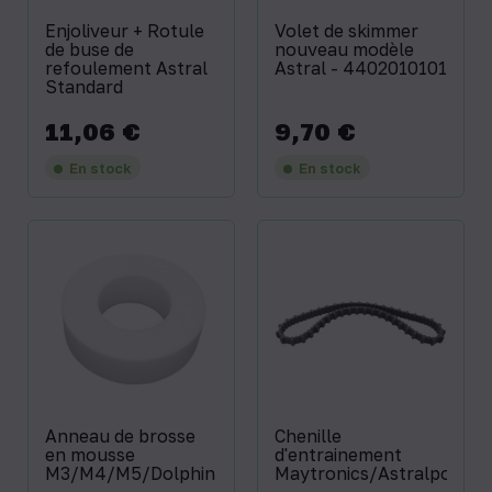
Enjoliveur + Rotule
Volet de skimmer
de buse de
nouveau modèle
refoulement Astral
Astral - 4402010101
Standard
11,06 €
9,70 €
Prix
Prix
En stock
En stock
Anneau de brosse
Chenille
en mousse
d'entrainement
M3/M4/M5/Dolphin
Maytronics/Astralpool