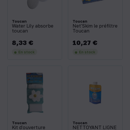
Toucan
Toucan
Water Lily absorbe
Net'Skim le préfiltre
toucan
Toucan
8,33 €
10,27 €
Prix
Prix
En stock
En stock
Toucan
Toucan
Kit d'ouverture
NETTOYANT LIGNE