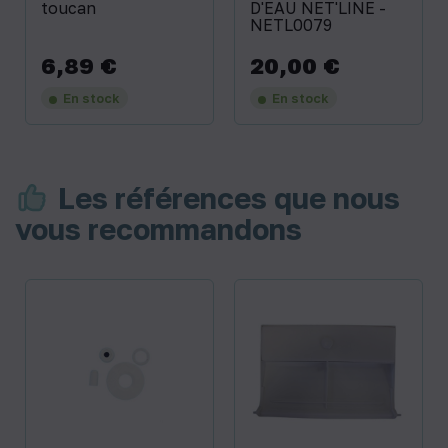
toucan
D'EAU NET'LINE -
NETL0079
6,89 €
20,00 €
Prix
Prix
En stock
En stock
Les références que nous
vous recommandons