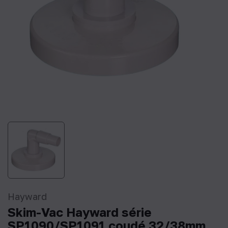
Hayward
Skim-Vac Hayward série
SP1090/SP1091 coudé 32/38mm