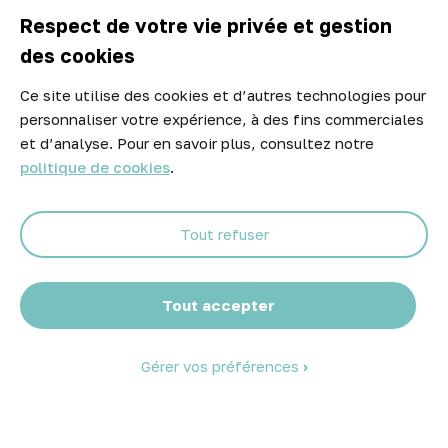

A propos d'Atelier Piscine
Respect de votre vie privée et gestion
des cookies
Ce site utilise des cookies et d’autres technologies pour
Newsletter
personnaliser votre expérience, à des fins commerciales
Ne manquez aucune opportunité ! Restez informé de nos meilleurs
et d’analyse. Pour en savoir plus, consultez notre
prix et nouveaux arrivages.
politique de cookies
.
Tout refuser
Abonnez-vous
Tout accepter
Gérer vos préférences
© 2026 Atelier Piscine - Tous droits réservés
Mentions légales
|
Conditions générales de vente
|
Politique de
confidentialité
|
Politique des cookies