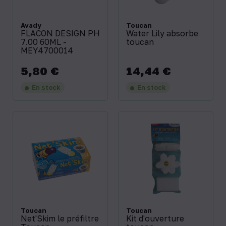
Avady
Toucan
FLACON DESIGN PH
Water Lily absorbe
7.00 60ML -
toucan
MEY4700014
5,80 €
14,44 €
Prix
Prix
En stock
En stock
Toucan
Toucan
Net'Skim le préfiltre
Kit d'ouverture