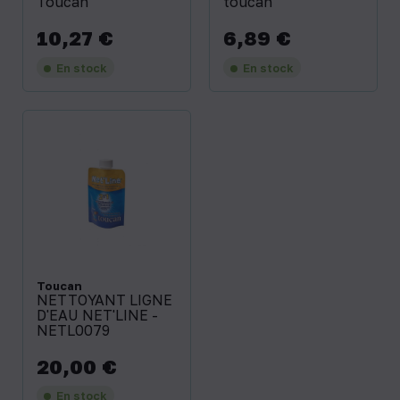
Toucan
toucan
10,27 €
6,89 €
Prix
Prix
En stock
En stock
Toucan
NETTOYANT LIGNE
D'EAU NET'LINE -
NETL0079
20,00 €
Prix
En stock