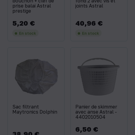
bouchon + clef de
fond 2 avec vis et
prise balai Astral
joints Astral
prestige
5,20 €
40,96 €
Prix
Prix
En stock
En stock
Sac filtrant
Panier de skimmer
Maytronics Dolphin
avec anse Astral -
4402010504
6,50 €
Prix
38,90 €
Prix