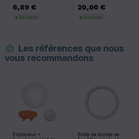
6,89 €
20,00 €
Prix
Prix
En stock
En stock
Les références que nous
vous recommandons
Enjoliveur +
Bride de bonde de