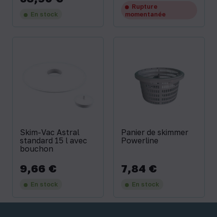
Rupture
En stock
momentanée
Skim-Vac Astral
Panier de skimmer
standard 15 l avec
Powerline
bouchon
9,66 €
7,84 €
Prix
Prix
En stock
En stock