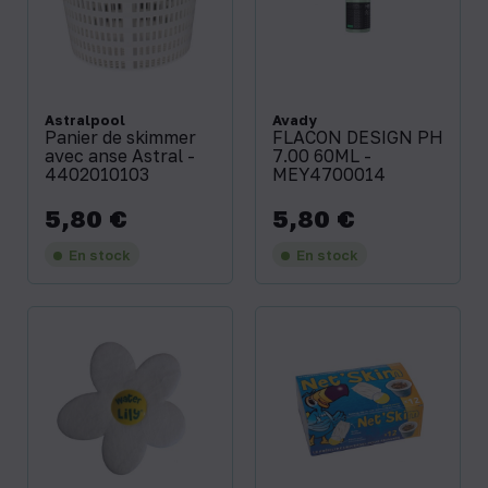
Astralpool
Avady
Panier de skimmer
FLACON DESIGN PH
avec anse Astral -
7.00 60ML -
4402010103
MEY4700014
5,80 €
5,80 €
Prix
Prix
En stock
En stock