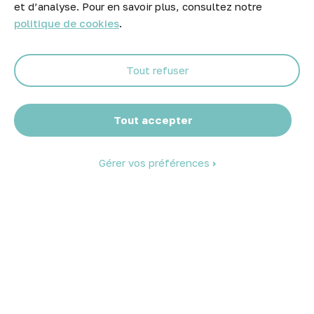
et d’analyse. Pour en savoir plus, consultez notre
prix et nouveaux arrivages.
politique de cookies
.
Tout refuser
Abonnez-vous
Tout accepter
Gérer vos préférences
© 2026 Atelier Piscine - Tous droits réservés
Mentions légales
|
Conditions générales de vente
|
Politique de
confidentialité
|
Politique des cookies