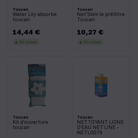
Toucan
Toucan
Water Lily absorbe
Net'Skim le préfiltre
toucan
Toucan
14,44 €
10,27 €
Prix
Prix
En stock
En stock
Toucan
Toucan
Kit d'ouverture
NETTOYANT LIGNE
toucan
D'EAU NET'LINE -
NETL0079