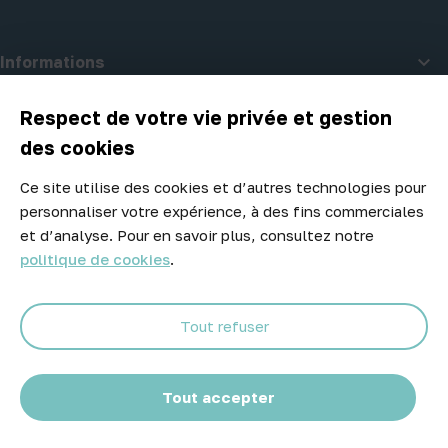

Informations

A propos d'Atelier Piscine
Respect de votre vie privée et gestion
des cookies
Ce site utilise des cookies et d’autres technologies pour
Newsletter
personnaliser votre expérience, à des fins commerciales
Ne manquez aucune opportunité ! Restez informé de nos meilleurs
et d’analyse. Pour en savoir plus, consultez notre
prix et nouveaux arrivages.
politique de cookies
.
Tout refuser
Abonnez-vous
Tout accepter