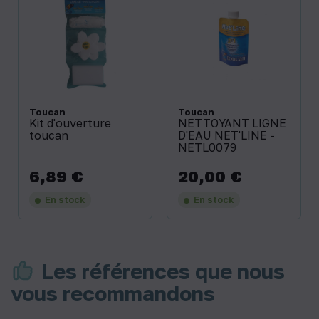
Toucan
Toucan
Kit d'ouverture
NETTOYANT LIGNE
toucan
D'EAU NET'LINE -
NETL0079
6,89 €
20,00 €
Prix
Prix
En stock
En stock
Les références que nous
vous recommandons