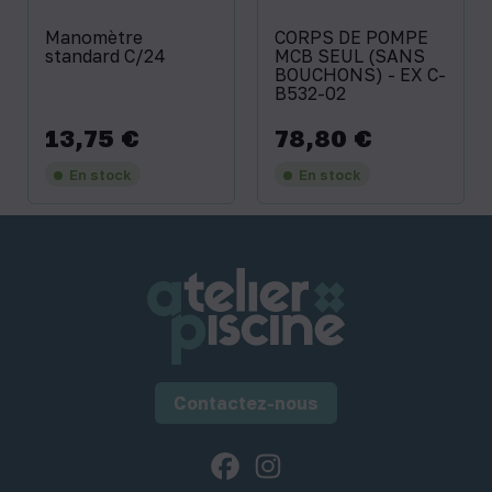
Manomètre
CORPS DE POMPE
standard C/24
MCB SEUL (SANS
BOUCHONS) - EX C-
B532-02
13,75 €
78,80 €
Prix
Prix
En stock
En stock
Contactez-nous
Facebook
Instagram