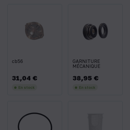
cb56
GARNITURE
MÉCANIQUE
31,04 €
38,95 €
Prix
Prix
En stock
En stock