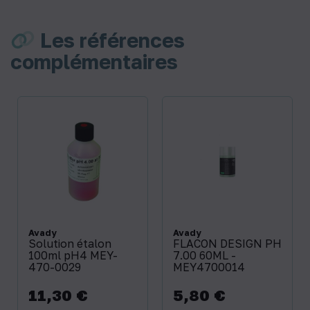
Les références
complémentaires
Avady
Avady
Solution étalon
FLACON DESIGN PH
100ml pH4 MEY-
7.00 60ML -
470-0029
MEY4700014
11,30 €
5,80 €
Prix
Prix