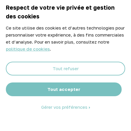

A propos d'Atelier Piscine
Respect de votre vie privée et gestion
des cookies
Ce site utilise des cookies et d’autres technologies pour
Newsletter
personnaliser votre expérience, à des fins commerciales
Ne manquez aucune opportunité ! Restez informé de nos meilleurs
et d’analyse. Pour en savoir plus, consultez notre
prix et nouveaux arrivages.
politique de cookies
.
Tout refuser
Abonnez-vous
Tout accepter
Gérer vos préférences
© 2026 Atelier Piscine - Tous droits réservés
Mentions légales
|
Conditions générales de vente
|
Politique de
confidentialité
|
Politique des cookies