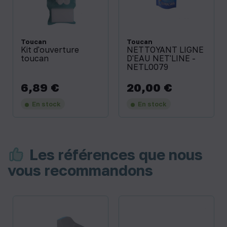
Toucan
Toucan
Kit d'ouverture
NETTOYANT LIGNE
toucan
D'EAU NET'LINE -
NETL0079
6,89 €
20,00 €
Prix
Prix
En stock
En stock
Les références que nous
vous recommandons