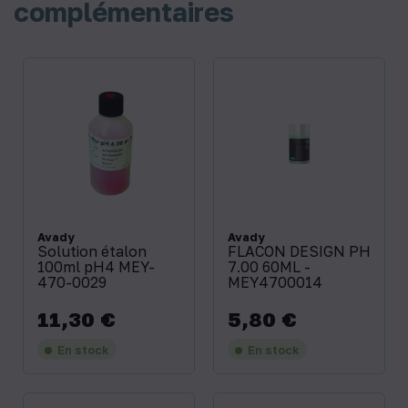
complémentaires
Avady
Avady
Solution étalon
FLACON DESIGN PH
100ml pH4 MEY-
7.00 60ML -
470-0029
MEY4700014
11,30 €
5,80 €
Prix
Prix
En stock
En stock