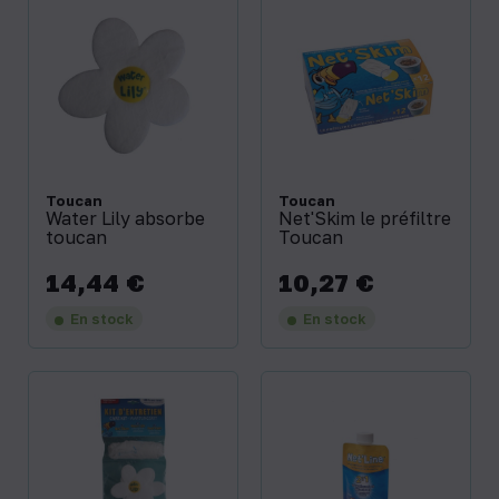
Toucan
Toucan
Water Lily absorbe
Net'Skim le préfiltre
toucan
Toucan
14,44 €
10,27 €
Prix
Prix
En stock
En stock