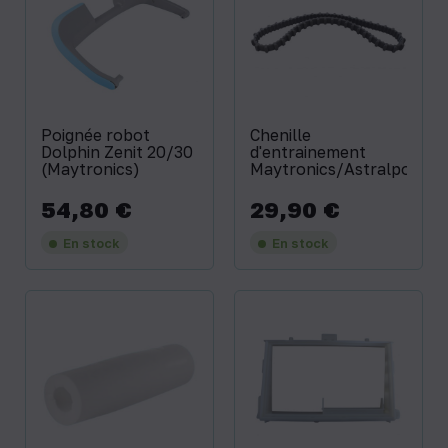
Poignée robot
Chenille
Dolphin Zenit 20/30
d'entrainement
(Maytronics)
Maytronics/Astralpool
54,80 €
29,90 €
Prix
Prix
En stock
En stock