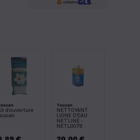
Toucan
Toucan
it d'ouverture
NETTOYANT
toucan
LIGNE D'EAU
NET'LINE -
NETL0079
6,89 €
20,00 €
rix
Prix