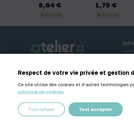
8,64 €
1,75 €
Prix
Prix
En stock
En stock
Inf
Livra
Paiem
Retou
Respect de votre vie privée et gestion 
Contactez-nous
Ce site utilise des cookies et d’autres technologies p
politique de cookies
.
Facebook
Instagram
Tout refuser
Tout accepter
© 2026 Atelier Piscine - Tous droits réservés
Mentions légales
|
Conditions générales de vente
|
Politique 