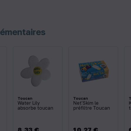
lémentaires
Toucan
Toucan
Water Lily
Net'Skim le
K
absorbe toucan
préfiltre Toucan
8,33 €
10,27 €
Prix
Prix
P