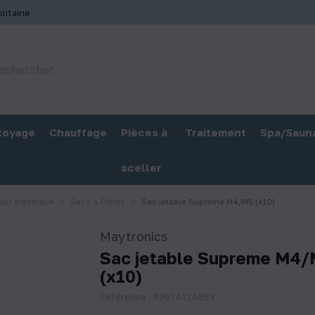
litaine
toyage
Chauffage
Pièces à
Traitement
Spa/Saun
sceller
bot électrique
Sacs & Filtres
Sac jetable Supreme M4/M5 (x10)
Maytronics
Sac jetable Supreme M4
(x10)
Référence : 9991431ASSY