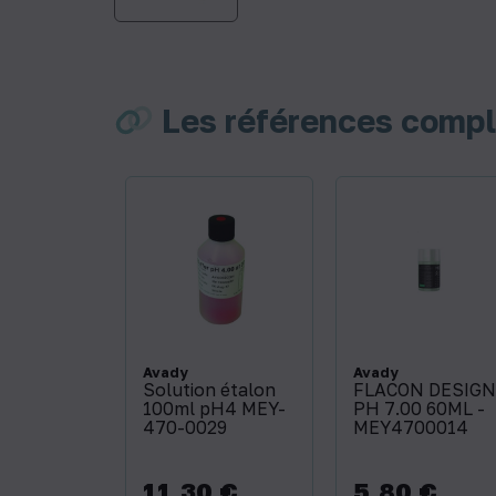
Les références comp
Avady
Avady
Solution étalon
FLACON DESIGN
100ml pH4 MEY-
PH 7.00 60ML -
470-0029
MEY4700014
11,30 €
5,80 €
Prix
Prix