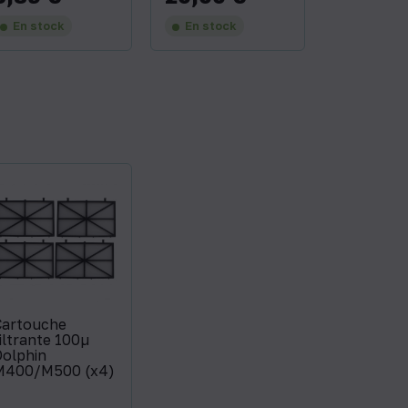
En stock
En stock
Cartouche
iltrante 100µ
Dolphin
M400/M500 (x4)