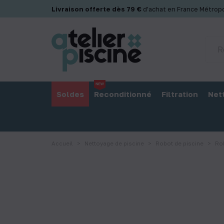
Panneau de gestion des cookies
Livraison offerte dès 79 €
d'achat en France Métropo
Soldes
Reconditionné
Filtration
Net
Accueil
Nettoyage de piscine
Robot de piscine
Ro