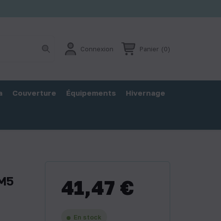
Connexion
Panier
(0)
a
Couverture
Équipements
Hivernage
/M5
41,47 €
En stock