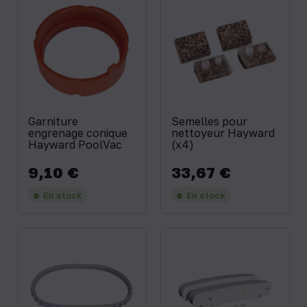
Garniture
Semelles pour
engrenage conique
nettoyeur Hayward
Hayward PoolVac
(x4)
9,10 €
33,67 €
Prix
Prix
En stock
En stock