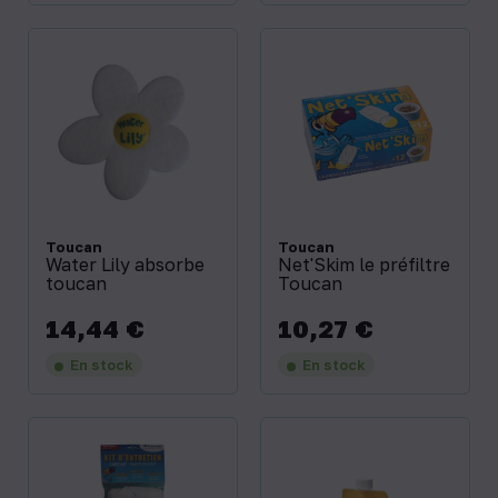
Toucan
Toucan
Water Lily absorbe
Net'Skim le préfiltre
toucan
Toucan
14,44 €
10,27 €
Prix
Prix
En stock
En stock