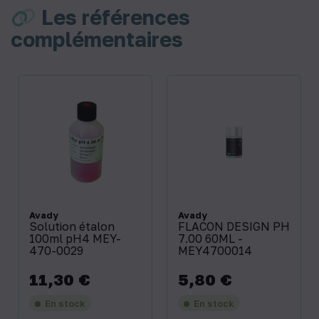
Les références
complémentaires
Avady
Avady
Solution étalon
FLACON DESIGN PH
100ml pH4 MEY-
7.00 60ML -
470-0029
MEY4700014
11,30 €
5,80 €
Prix
Prix
En stock
En stock