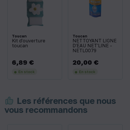
Toucan
Toucan
Kit d'ouverture
NETTOYANT LIGNE
toucan
D'EAU NET'LINE -
NETL0079
6,89 €
20,00 €
Prix
Prix
En stock
En stock
Les références que nous
vous recommandons