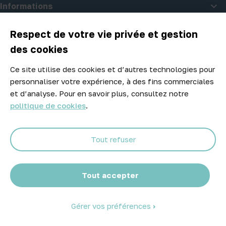

Informations

A propos d'Atelier Piscine
Respect de votre vie privée et gestion
des cookies
Ce site utilise des cookies et d’autres technologies pour
Newsletter
personnaliser votre expérience, à des fins commerciales
Ne manquez aucune opportunité ! Restez informé de nos meilleurs
et d’analyse. Pour en savoir plus, consultez notre
prix et nouveaux arrivages.
politique de cookies
.
Tout refuser
Abonnez-vous
Tout accepter
Gérer vos préférences
© 2026 Atelier Piscine - Tous droits réservés
Mentions légales
|
Conditions générales de vente
|
Politique de
confidentialité
|
Politique des cookies