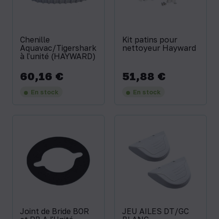
Chenille
Kit patins pour
Aquavac/Tigershark/eVac/SharkVac
nettoyeur Hayward
à l'unité (HAYWARD)
60,16 €
51,88 €
Prix
Prix
En stock
En stock
Joint de Bride BOR
JEU AILES DT/GC