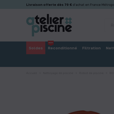
Panneau de gestion des cookies
Livraison offerte dès 79 €
d'achat en France Métropo
Soldes
Reconditionné
Filtration
Net
Accueil
Nettoyage de piscine
Robot de piscine
RO