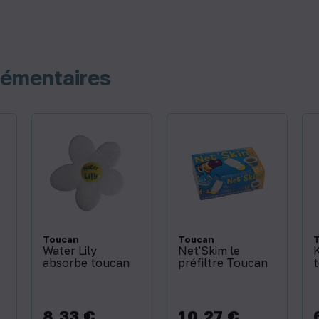
lémentaires
Toucan
Toucan
Water Lily
Net'Skim le
K
absorbe toucan
préfiltre Toucan
8,33 €
10,27 €
Prix
Prix
P