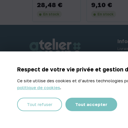
28,48 €
9,10 €
Prix
Prix
En stock
En stock
Inf
Livra
Paiem
Retou
Respect de votre vie privée et gestion 
Contactez-nous
Ce site utilise des cookies et d’autres technologies p
politique de cookies
.
Facebook
Instagram
Tout refuser
Tout accepter
© 2026 Atelier Piscine - Tous droits réservés
Mentions légales
|
Conditions générales de vente
|
Politique 