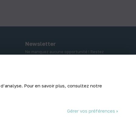
Newsletter
Ne manquez aucune opportunité ! Restez
informé de nos meilleurs prix et nouveaux
arrivages.
 d’analyse. Pour en savoir plus, consultez notre
Abonnez-vous
Gérer vos préférences