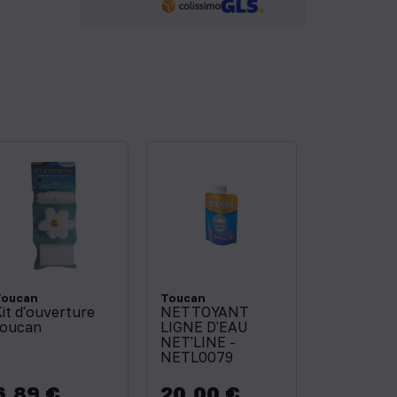
Toucan
Toucan
it d'ouverture
NETTOYANT
toucan
LIGNE D'EAU
NET'LINE -
NETL0079
6,89 €
20,00 €
rix
Prix