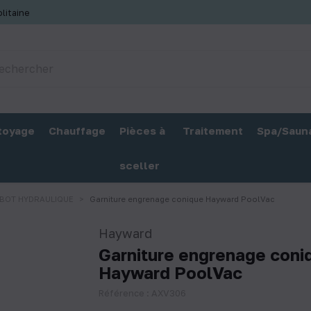
litaine
toyage
Chauffage
Pièces à
Traitement
Spa/Saun
sceller
BOT HYDRAULIQUE
Garniture engrenage conique Hayward PoolVac
Hayward
Garniture engrenage coni
Hayward PoolVac
Référence : AXV306