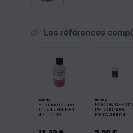
Les références comp
Avady
Avady
Solution étalon
FLACON DESIGN
100ml pH4 MEY-
PH 7.00 60ML -
470-0029
MEY4700014
11,30 €
5,80 €
Prix
Prix